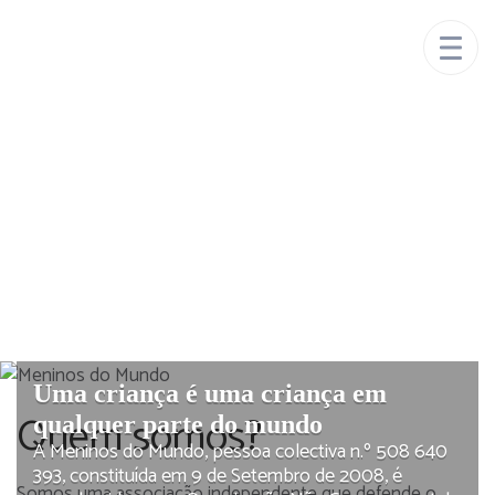
Um mundo mais
Meninos do
justo é possível
Mundo
Uma criança é uma criança em
Quem somos?
qualquer parte do mundo
A Meninos do Mundo, pessoa colectiva n.º 508 640
393, constituída em 9 de Setembro de 2008, é
Somos uma associação independente que defende o