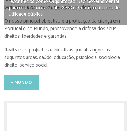
reconhecida como Organização Não Governamental
bem-estar e os direitos de todas as crianças.
para o Desenvolvimento (ONGD), com a natureza de
utilidade pública.
O nosso principal objectivo é a protecção da criança em
Portugal e no Mundo, promovendo a defesa dos seus
direitos, liberdades e garantias.
Realizamos projectos e iniciativas que abrangem as
seguintes áreas: saúde; educação; psicologia; sociologia;
direito; serviço social.
+ MUNDO