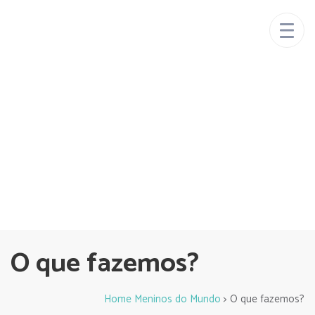
Um mundo mais
Meninos do
justo é possível
Mundo
O que fazemos?
Home Meninos do Mundo
>
O que fazemos?